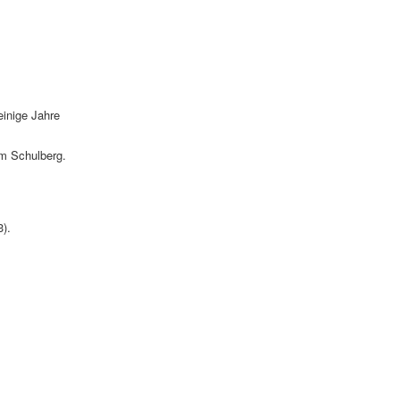
einige Jahre
em Schulberg.
3).