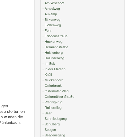
- Am Wischhof
- Amselweg
- Aukamp
- Birkenweg
- Eichenweg
- Fohr
- Friedensstraße
- Heckenweg
- Hermannstraße
- Holstenberg
- Holunderweg
- Im Eck
- In der Marsch
- Knöll
- Mückenhörn
- Osterbrook
- Osterhofer Weg
- Ostermühler Straße
- Pfennigkrug
ligen
- Reiherstieg
ese störten eh
- Saar
so wurden die
- Schmiedegang
 Mühlenbach.
- Schulberg
- Seegen
- Seegensgang