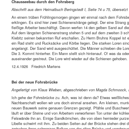
Chausseebau durch den Fohrsberg
Abschrift aus dem Heimatbuch Beringstedt I, Seite 74 u 75, übersetzt v
An einem trüben Frühlingsmorgen gingen wir einmal nach dem Fohrsberg
erklingen. Es sind hier zwei Schienenstränge gelegt. Der eine Strang 
fleißige Arbeiter beschäftigt. Davon werfen 14 den gelben Sand auf di
Auf dem längsten Schienenstrang stehen 5 und auf dem zweiten 3 sch
Kiebitz seinen bekannten Ruf erschallen. Zu Herrn Bruhns Koppel ist 
ein Rad steht und Rucksäcke und Körbe liegen. Die starken Loren sind
angelangt. Der Sand wird ausgeschüttet. Die Männer schieben die Lor
Die 3. Kommt hinterher. Ein Mann stellt sich hintenauf. O! was da ode
auseinander gestreut. Die Lore wird wieder auf die Schienen gehoben
12.4.1926 Friedrich Martens
Bei der neue Fohrsbrücke
Angefertigt von Klaus Wieben, abgeschrieben von Magda Schmoock, H
Ich gehe der Fohrsbrücke zu. Ach, was ist denn da? Etwas weißliches 
Nachbarschaft wollen wir uns doch einmal ansehen. Am kleinen, munt
neuen Bauwerk seine genauen Grenzen gezeigt. Pfähle und Buschwerk nä
läuft er über Steine und von Arbeitern verworfenen Ton unter der kühl
Felswände ihn an. Einige Sandkörnchen, die von oben hernieder purze
Libelle schwirrt mit ihm. Zu beiden Seiten auf der Brücke stehen drei d
zwischen ihren schwarzen Balken von der alten Brücke und ungebrauch