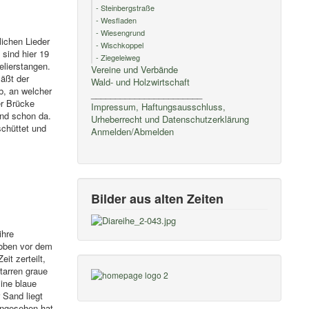
- Steinbergstraße
- Wesfladen
- Wiesengrund
lichen Lieder
- Wischkoppel
 sind hier 19
- Ziegeleiweg
elierstangen.
Vereine und Verbände
äßt der
Wald- und Holzwirtschaft
b, an welcher
_______________________
er Brücke
Impressum, Haftungsausschluss,
ind schon da.
Urheberrecht und Datenschutzerklärung
schüttet und
Anmelden/Abmelden
Bilder aus alten Zeiten
ihre
 oben vor dem
it zerteilt,
tarren graue
ine blaue
 Sand liegt
angesehen hat,