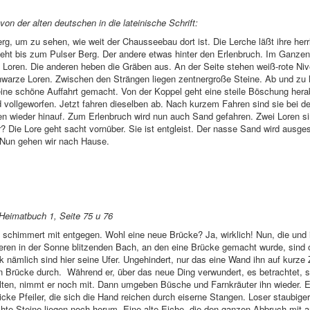
on der alten deutschen in die lateinische Schrift:
, um zu sehen, wie weit der Chausseebau dort ist. Die Lerche läßt ihre herr
geht bis zum Pulser Berg. Der andere etwas hinter den Erlenbruch. Im Ganzen
e Loren. Die anderen heben die Gräben aus. An der Seite stehen weiß-rote Niv
warze Loren. Zwischen den Strängen liegen zentnergroße Steine. Ab und zu l
eine schöne Auffahrt gemacht. Von der Koppel geht eine steile Böschung hera
 vollgeworfen. Jetzt fahren dieselben ab. Nach kurzem Fahren sind sie bei d
en wieder hinauf. Zum Erlenbruch wird nun auch Sand gefahren. Zwei Loren s
r? Die Lore geht sacht vornüber. Sie ist entgleist. Der nasse Sand wird ausge
. Nun gehen wir nach Hause.
eimatbuch 1, Seite 75 u 76
schimmert mit entgegen. Wohl eine neue Brücke? Ja, wirklich! Nun, die und 
eren in der Sonne blitzenden Bach, an den eine Brücke gemacht wurde, sind
mlich sind hier seine Ufer. Ungehindert, nur das eine Wand ihn auf kurze Ze
en Brücke durch. Während er, über das neue Ding verwundert, es betrachtet, s
lten, nimmt er noch mit. Dann umgeben Büsche und Farnkräuter ihn wieder. E
icke Pfeiler, die sich die Hand reichen durch eiserne Stangen. Loser staubiger
te Steine liegen noch herum. Eine alte Eiche, die den ganzen Abbruch mit 