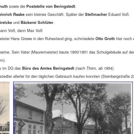
nuth
sowie die
Poststelle von Beringstedt
.
einrich Raabe
sein kleines Geschäft. Später der
Stellmacher
Eduard Voß.
relcke
und
Bäckerei Schlüter
.
ann Voß, dann Max Voß
ster Hans Grewe in den Ruhestand ging, schmiedete
Otto Groth
hier noch 
harine. Sein Vater (Maurermeister) baute 1900/1901 das Schulgebäude auf d
öm).
ls im DG das
Büro des Amtes Beringstedt
(nach Thöm, ab 1954)
.
gstedter allerlei für den täglichen Gebrauch kaufen konnten (Steinbergstraße 2