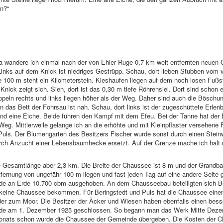
en?“
 Da wandere ich einmal nach der von Ehler Ruge 0,7 km weit entfernten neuen
. Links auf dem Knick ist niedriges Gestrüpp. Schau, dort lieben Stubben vom 
00 m steht ein Kilometerstein. Kieshaufen liegen auf dem noch losen Fußst
nick zeigt sich. Sieh, dort ist das 0,30 m tiefe Röhrensiel. Dort sind schon 
ppeln rechts und links liegen höher als der Weg. Daher sind auch die Böschu
 das Bett der Fohrsau ist nah. Schau, dort links ist der zugeschüttete Erlen
und eine Eiche. Beide führen den Kampf mit dem Efeu. Bei der Tanne hat der
 Weg. Mittlerweile gelange ich an die erhöhte und mit Kleinpflaster versehene
s Puls. Der Blumengarten des Besitzers Fischer wurde sonst durch einen Ste
urch Anzucht einer Lebensbaumhecke ersetzt. Auf der Grenze mache ich halt 
e Gesamtlänge aber 2,3 km. Die Breite der Chaussee ist 8 m und der Grandbah
tfernung von ungefähr 100 m liegen und fast jeden Tag auf eine andere Seite 
rde an Erde 10.700 cbm ausgehoben. An dem Chausseebau beteiligten sich B
h keine Chaussee bekommen. Für Beringstedt und Puls hat die Chaussee eine
oder zum Moor. Die Besitzer der Äcker und Wiesen haben ebenfalls einen bes
urde am 1. Dezember 1925 geschlossen. So begann man das Werk Mitte Deze
Monats schon wurde die Chaussee der Gemeinde übergeben. Die Kosten der 