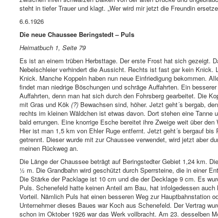
steht in tiefer Trauer und klagt. „Wer wird mir jetzt die Freundin ersetz
6.6.1926
Die neue Chaussee Beringstedt – Puls
Heimatbuch 1, Seite 79
Es ist an einem trüben Herbsttage. Der erste Frost hat sich gezeigt.
Nebelschleier verhindert die Aussicht. Rechts ist fast gar kein Knick
Knick. Manche Koppeln haben nun neue Einfriedigung bekommen. Alle 1
findet man niedrige Böschungen und schräge Auffahrten. Ein besserer K
Auffahrten, denn man hat sich durch den Fohrsberg gearbeitet. Die Ko
mit Gras und Kök
(?)
Bewachsen sind, höher. Jetzt geht´s bergab, denn
rechts im kleinen Wäldchen ist etwas davon. Dort stehen eine Tanne 
bald errungen. Eine knorrige Esche bereitet ihre Zweige weit über den
Hier ist man 1,5 km von Ehler Ruge entfernt. Jetzt geht´s bergauf bi
getrennt. Dieser wurde mit zur Chaussee verwendet, wird jetzt aber d
meinen Rückweg an.
Die Länge der Chaussee beträgt auf Beringstedter Gebiet 1,24 km. Di
½ m. Die Grandbahn wird geschützt durch Sperrsteine, die in einer En
Die Stärke der Packlage ist 10 cm und die der Decklage 9 cm. Es wu
Puls. Schenefeld hatte keinen Anteil am Bau, hat infolgedessen auc
Vorteil. Nämlich Puls hat einen besseren Weg zur Hauptbahnstation 
Unternehmer dieses Baues war Koch aus Schenefeld. Der Vertrag w
schon im Oktober 1926 war das Werk vollbracht. Am 23. desselben 