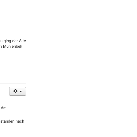
 ging der Alte
en Mühlenbek
 der
tstanden nach