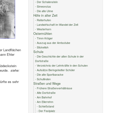
- Der Schalenstein
- Simeonclus
- Die alte Ulme
Höfe in alter Zeit
- Reiterhufen
- Landwirtschaft im Wandel der Zeit
- Westerhorn
Ostermühlen
- Timm Kröger
- Auszug aus der Amtsstube
- Stickelloh
er Landflächen
Schule
mann Ehler
- Die Geschichte der alten Schule in der
Dorfstraße
Abdeckstein
- Verzeichnis der Lehrkräfte in den Schulen
t wurde.
siehe:
- Aufsätze Beringstedter Schüler
- Die alte Sportbaracke
- Schullinden
rfte es sehr
Straßen und Wege
- Frühere Straßenverhältnisse
- Alte Dorfstraße
- Am Bahnhof
- Am Ellerrehm
- Schießstand
- Der Festplatz