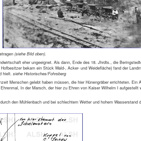
etragen
(siehe Bild oben).
dwirtschaft eher ungeeignet. Als dann, Ende des 18. Jhrdts., die Beringstedt
er Hofbesitzer bekam ein Stück Wald-, Acker- und Weidefläche) fand der Land
d hielt.
siehe Historisches/Fohrsberg
einzeit Menschen gelebt haben müssen, die hier Hünengräber errichteten. Ein 
 Ehrenmal, In der Marsch, der hier zu Ehren von Kaiser Wilhelm I aufgestell
n durch den Mühlenbach und bei schlechtem Wetter und hohem Wasserstand dü