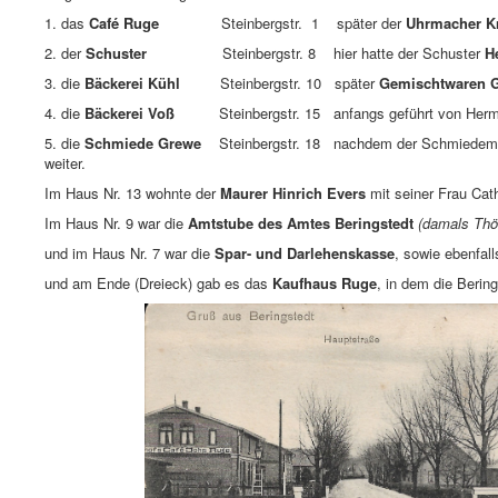
1. das
Café Ruge
Steinbergstr. 1 später der
Uhrmacher K
2. der
Schuster
Steinbergstr. 8 hier hatte der Schuster
H
3. die
Bäckerei Kühl
Steinbergstr. 10 später
Gemischtwaren G
4. die
Bäckerei Voß
Steinbergstr. 15 anfangs geführt von Herm
5. die
Schmiede Grewe
Steinbergstr. 18 nachdem der Schmiedemei
weiter.
Im Haus Nr. 13 wohnte der
Maurer Hinrich Evers
mit seiner Frau Cat
Im Haus Nr. 9 war die
Amtstube des Amtes Beringstedt
(damals Th
und im Haus Nr. 7 war die
Spar- und Darlehenskasse
, sowie ebenfal
und am Ende (Dreieck) gab es das
Kaufhaus Ruge
, in dem die Berin