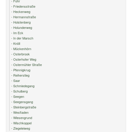
- Fohr
- Friedensstraße
- Heckenweg
- Hermannstraße
- Holstenberg
- Holunderweg
- Im Eck
- In der Marsch
- Knöll
- Mückenhörn
- Osterbrook
- Osterhofer Weg
- Ostermühler Straße
- Pfennigkrug
- Reiherstieg
- Saar
- Schmiedegang
- Schulberg
- Seegen
- Seegensgang
- Steinbergstraße
- Wesfladen
- Wiesengrund
- Wischkoppel
- Ziegeleiweg