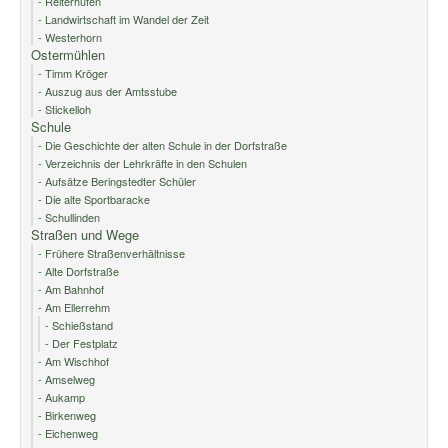
- Reiterhufen
- Landwirtschaft im Wandel der Zeit
- Westerhorn
Ostermühlen
- Timm Kröger
- Auszug aus der Amtsstube
- Stickelloh
Schule
- Die Geschichte der alten Schule in der Dorfstraße
- Verzeichnis der Lehrkräfte in den Schulen
- Aufsätze Beringstedter Schüler
- Die alte Sportbaracke
- Schullinden
Straßen und Wege
- Frühere Straßenverhältnisse
- Alte Dorfstraße
- Am Bahnhof
- Am Ellerrehm
- Schießstand
- Der Festplatz
- Am Wischhof
- Amselweg
- Aukamp
- Birkenweg
- Eichenweg