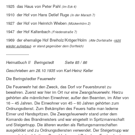
1925 das Haus von Peter Pahl
(Im Eck 4)
1910 der Hof von Hans Detlef Ruge
(In der Marsch 7)
1927 der Hof von Heinrich Wieben
(Mückenhörn 2)
1947 der Hof Kaltenbach
(Friedenstraße 7)
1969 der ehemalige Hof Breiholz/Kröger/Holm
(Alte Dorfstraße -
nicht
wieder aufgebaut
- er stand gegenüber dem Dorfteich)
-------------------
Heimatbuch II Beringstedt Seite 85 / 86
Geschrieben am 28.10.1935 von Karl-Heinz Keller
Die Beringstedter Feuerwehr
Die Feuerwehr hat den Zweck, das Dorf vor Feuersbrunst zu
bewahren. Zuerst war hier im Ort nur eine Zwangsfeuerwehr. Hierzu
gehörten alle männlichen Einwohner, außer den Beamten, im Alter von
16 – 45 Jahren. Die Einwohner von 45 – 60 Jahren gehörten zum
Ordnungsdienst. Zum Bekämpfen des Feuers hatte man lederne
Eimer und Handspritzen. Die Zwangsfeuerwehr stand unter dem
Komando des Brandmeisters und war eingeteilt in Spritzmannschaft
und Steigertrupp. Die älteren wurden als Rettungsmannschaften
ausgebildet und zu Ordnungsdiensten verwendet. Der Steigertrupp war