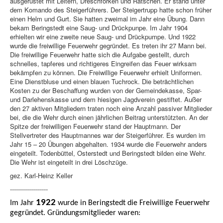
ausgerüstet mit Leitern, Dreschforken und Ratschen. Er stand unter
dem Komando des Steigerführers. Der Steigertrupp hatte schon früher
einen Helm und Gurt. Sie hatten zweimal im Jahr eine Übung. Dann
bekam Beringstedt eine Saug- und Drückpunpe. Im Jahr 1904
erhielten wir eine zweite neue Saug- und Drückpumpe. Und 1922
wurde die freiwillige Feuerwehr gegründet. Es treten ihr 27 Mann bei.
Die freiwillige Feuerwehr hatte sich die Aufgabe gestellt, durch
schnelles, tapferes und richtigeres Eingreifen das Feuer wirksam
bekämpfen zu können. Die Freiwillige Feuerwehr erhielt Uniformen.
Eine Dienstbluse und einen blauen Tuchrock. Die beträchtlichen
Kosten zu der Beschaffung wurden von der Gemeindekasse, Spar-
und Darlehenskasse und dem hiesigen Jagdverein gestiftet. Außer
den 27 aktiven Mitgliedern traten noch eine Anzahl passiver Mitglieder
bei, die die Wehr durch einen jährlichen Beitrag unterstützten. An der
Spitze der freiwilligen Feuerwehr stand der Hauptmann. Der
Stellvertreter des Hauptmannes war der Steigerführer. Es wurden im
Jahr 15 – 20 Übungen abgehalten. 1934 wurde die Feuerwehr anders
eingeteilt. Todenbüttel, Osterstedt und Beringstedt bilden eine Wehr.
Die Wehr ist eingeteilt in drei Löschzüge.
gez. Karl-Heinz Keller
-------------------
1922
Im Jahr
wurde in Beringstedt die Freiwillige Feuerwehr
gegründet. Gründungsmitglieder waren: