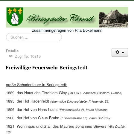
zusammengetragen von Rita Bokelmann
Suchen
...
Details
Zugriffe: 10815
Freiwillige Feuerwehr Beringstedt
gr
oße Schadenfeuer in Beringstedt:
1889 das Haus des Tischlers Gloy
(Im Eck 1
,
dannach Tischlerei Rubien)
1895 der Hof Hadenfeldt
(ehemalige Dingvogtstelle, Friedenstr. 23)
1896 der Hof von Hans Lucht
(Friedenstraße 2), heute Mehrens
1900 der Hof von Claus Bruhn
(Friedenstraße 18), dann Hof Krey
1921 Wohnhaus und Stall des Maurers Johannes Sievers
(Alte Dorfstr.
18)