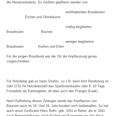
die Heiratserlaubnis. Es mußten gepflanzt werden von
wohlhabenden Brautleuten
Eichen und Obstbäume
mäßig begüterten
Brautleuten Buchen
weniger begüterten
Brautleuten Kiefern und Erlen
Für die jungen Brautleute war der Ort der Anpflanzung genau
vorgeschrieben.
Für Holzdiebe gab es harte Strafen, so z.B. beim Amt Rendsburg im
Jahr 1731 für Holzdiebstahl das Spießrutenlaufen oder 8 -10 Tage
Fronarbeit als Karrengeher, oft aber auch den Pranger (Kaak).
Nach Aufhebung dieses Zwanges wurde das Anpflanzen von
Bäumen auch im 18. Und 19. Jahr-hundert noch beibehalten. So hat
auch unser Großvater Hans Bolln, geb. 1811 in Reher, als er 1841
nach Beringstedt kam, noch Eichen und Kastanien um das Haus