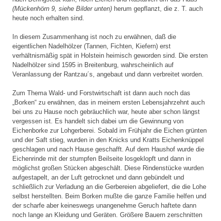
(Mückenhörn 9, siehe Bilder unten)
herum gepflanzt, die z. T. auch
heute noch erhalten sind.
In diesem Zusammenhang ist noch zu erwähnen, daß die
eigentlichen Nadelhölzer (Tannen, Fichten, Kiefern) erst
verhältnismäßig spät in Holstein heimisch geworden sind. Die ersten
Nadelhölzer sind 1595 in Breitenburg, wahrscheinlich auf
Veranlassung der Rantzau´s, angebaut und dann verbreitet worden.
Zum Thema Wald- und Forstwirtschaft ist dann auch noch das
„Borken“ zu erwähnen, das in meinem ersten Lebensjahrzehnt auch
bei uns zu Hause noch gebräuchlich war, heute aber schon längst
vergessen ist. Es handelt sich dabei um die Gewinnung von
Eichenborke zur Lohgerberei. Sobald im Frühjahr die Eichen grünten
und der Saft stieg, wurden in den Knicks und Kratts Eichenknüppel
geschlagen und nach Hause geschafft. Auf dem Haushof wurde die
Eichenrinde mit der stumpfen Beilseite losgeklopft und dann in
möglichst großen Stücken abgeschält. Diese Rindenstücke wurden
aufgestapelt, an der Luft getrocknet und dann gebündelt und
schließlich zur Verladung an die Gerbereien abgeliefert, die die Lohe
selbst herstellten. Beim Borken mußte die ganze Familie helfen und
der scharfe aber keineswegs unangenehme Geruch haftete dann
noch lange an Kleidung und Geräten. Größere Bauern zerschnitten