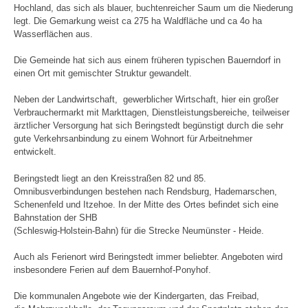
Hochland, das
sich als blauer, buchtenreicher Saum um die Niederung
legt. Die Ge
markung weist ca 275 ha Waldfläche und ca 4o ha
Wasserflächen aus.
Die Gemeinde hat sich aus einem früheren typischen Bauerndorf in
einen
Ort mit gemischter Struktur gewandelt.
Neben der Landwirtschaft,
gewerblicher Wirtschaft, hier ein großer
Verbrauchermarkt mit Markt
tagen, Dienstleistungsbereiche, teilweiser
ärztlicher Versorgung hat
sich Beringstedt begünstigt durch die sehr
gute Verkehrsanbindung
zu einem Wohnort für Arbeitnehmer
entwickelt.
Beringstedt liegt an den Kreisstraßen 82 und 85.
Omnibusverbindungen bestehen nach Rendsburg, Hademarschen,
Schenenfeld und Itzehoe. In der Mitte des Ortes befindet sich eine
Bahnstation der SHB
(Schleswig-Holstein-Bahn) für die Strecke Neumünster - Heide.
Auch als Ferienort wird Beringstedt immer beliebter. Angeboten wird
insbesondere Ferien auf dem Bauernhof-Ponyhof.
Die kommunalen Angebote wie der Kindergarten, das Freibad,