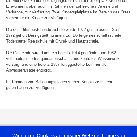
die
Mehrzweckhalle, der Tagungsraum und der Sportplatz stehen den
Ein
wohnern, aber auch im Rahmen der zahlreichen Vereine und
Verbände,
zur Verfügung. Zwei Kinderspielplätze im Bereich des Ortes
stehen
für die Kinder zur Verfügung.
Die seit 1695 bestehende Schule wurde 1972 geschlossen. Seit
1972
gehört Beringstedt nunmehr zur Dörfergemeinschaftsschule
Todenbüttel
Realschule mit Grund- und Hauptschule.
Die Gemeinde wird durch ein bereits 1914 gegründet und 1982
voll
modernisiertes genossenschaftliches zentrales Wasserwerk
versorgt und
eine bereits 1987 fertiggestellte kommunale
Abwasseranlage entsorgt.
Im Rahmen von Bebauungsplänen stehen Bauplätze in sehr
guten
Lagen zur Verfügung.
Wir nutzen Cookies auf unserer Website. Einige von