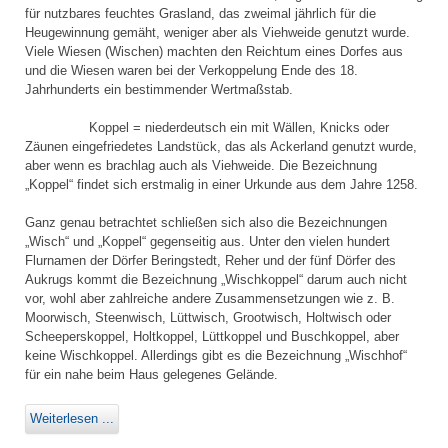
für nutzbares feuchtes Grasland, das zweimal jährlich für die
Heugewinnung gemäht, weniger aber als Viehweide genutzt wurde.
Viele Wiesen (Wischen) machten den Reichtum eines Dorfes aus
und die Wiesen waren bei der Verkoppelung Ende des 18.
Jahrhunderts ein bestimmender Wertmaßstab.
Koppel = niederdeutsch ein mit Wällen, Knicks oder
Zäunen eingefriedetes Landstück, das als Ackerland genutzt wurde,
aber wenn es brachlag auch als Viehweide. Die Bezeichnung
„Koppel“ findet sich erstmalig in einer Urkunde aus dem Jahre 1258.
Ganz genau betrachtet schließen sich also die Bezeichnungen
„Wisch“ und „Koppel“ gegenseitig aus. Unter den vielen hundert
Flurnamen der Dörfer Beringstedt, Reher und der fünf Dörfer des
Aukrugs kommt die Bezeichnung „Wischkoppel“ darum auch nicht
vor, wohl aber zahlreiche andere Zusammensetzungen wie z. B.
Moorwisch, Steenwisch, Lüttwisch, Grootwisch, Holtwisch oder
Scheeperskoppel, Holtkoppel, Lüttkoppel und Buschkoppel, aber
keine Wischkoppel. Allerdings gibt es die Bezeichnung „Wischhof“
für ein nahe beim Haus gelegenes Gelände.
Weiterlesen ...