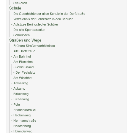
- Stickelloh
Schule
- Die Geschichte der alten Schule in der Dorfstraße
- Verzeichnis der Lehrkräfte in den Schulen
- Aufsätze Beringstedter Schüler
- Die alte Sportbaracke
- Schullinden
Straßen und Wege
- Frühere Straßenverhältnisse
- Alte Dorfstraße
- Am Bahnhof
- Am Ellerrehm
- Schießstand
- Der Festplatz
- Am Wischhof
- Amselweg
- Aukamp
- Birkenweg
- Eichenweg
- Fohr
- Friedensstraße
- Heckenweg
- Hermannstraße
- Holstenberg
- Holunderweg