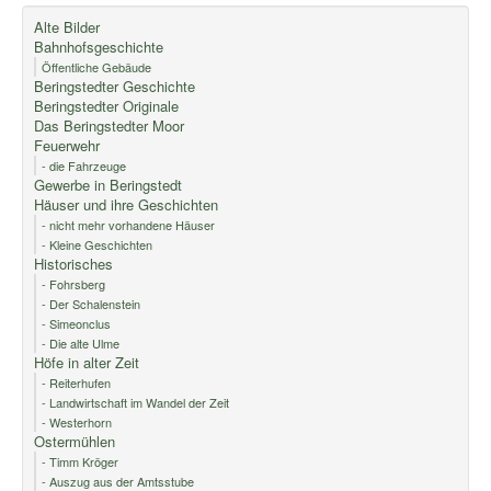
Alte Bilder
Bahnhofsgeschichte
Öffentliche Gebäude
Beringstedter Geschichte
Beringstedter Originale
Das Beringstedter Moor
Feuerwehr
- die Fahrzeuge
Gewerbe in Beringstedt
Häuser und ihre Geschichten
- nicht mehr vorhandene Häuser
- Kleine Geschichten
Historisches
- Fohrsberg
- Der Schalenstein
- Simeonclus
- Die alte Ulme
Höfe in alter Zeit
- Reiterhufen
- Landwirtschaft im Wandel der Zeit
- Westerhorn
Ostermühlen
- Timm Kröger
- Auszug aus der Amtsstube