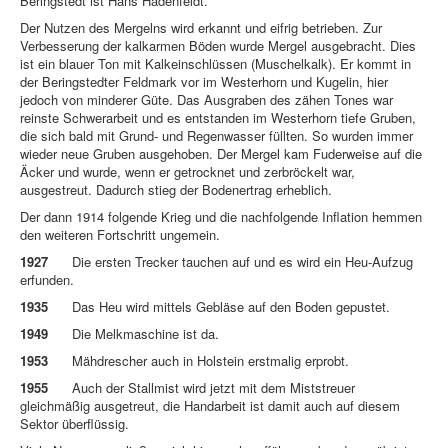
Beringstedt ist Hans Hadenfeldt.
Der Nutzen des Mergelns wird erkannt und eifrig betrieben. Zur
Verbesserung der kalkarmen Böden wurde Mergel ausgebracht. Dies
ist ein blauer Ton mit Kalkeinschlüssen (Muschelkalk). Er kommt in
der Beringstedter Feldmark vor im Westerhorn und Kugelin, hier
jedoch von minderer Güte. Das Ausgraben des zähen Tones war
reinste Schwerarbeit und es entstanden im Westerhorn tiefe Gruben,
die sich bald mit Grund- und Regenwasser füllten. So wurden immer
wieder neue Gruben ausgehoben. Der Mergel kam Fuderweise auf die
Äcker und wurde, wenn er getrocknet und zerbröckelt war,
ausgestreut. Dadurch stieg der Bodenertrag erheblich.
Der dann 1914 folgende Krieg und die nachfolgende Inflation hemmen
den weiteren Fortschritt ungemein.
1927
Die ersten Trecker tauchen auf und es wird ein Heu-Aufzug
erfunden.
1935
Das Heu wird mittels Gebläse auf den Boden gepustet.
1949
Die Melkmaschine ist da.
1953
Mähdrescher auch in Holstein erstmalig erprobt.
1955
Auch der Stallmist wird jetzt mit dem Miststreuer
gleichmäßig ausgetreut, die Handarbeit ist damit auch auf diesem
Sektor überflüssig.