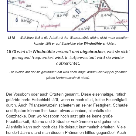
1818
Weil Marx Voß II die Arbeit mit der Wassermühle alleine nicht mehr schaffen
konnte, läßt er auf Stickelohe eine
Windmühle
errichten.
1870
wird die
Windmühle
verkauft und
abgebrochen
, weil sie nicht
genügend frequentiert wird. In Lütjenwestedt wird sie wieder
aufgerichtet.
Die Weide auf der sie gestanden hat wird noch lange Windmühlenkoppel genannt
(siehe Kartenausschnitt oben).
Der Vossborn oder auch Ortstein genannt. Diese eisenhaltige, rötlich
gefärbte harte Erdschicht läßt, wenn er hoch sitzt, keine Feuchtigkeit
durch. Auch Pflanzenwurzeln scheitern an seiner Festigkeit. Schaufel
und Spaten können ihm kaum etwas anhaben, allenfalls die
Spitzhacke. Dort wo Vossborn hoch sitzt gibt es keine große
Fruchtbarkeit, Bäume und Sträucher verkümmern und gehen ein.
Allenfalls kann sich noch das Heidekraut kümmerlich erhalten. Viele
hundert Jahre stand man diesem Phänomen hilflos gegenüber. Auch