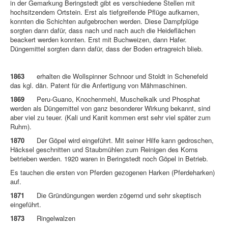
in der Gemarkung Beringstedt gibt es verschiedene Stellen mit
hochsitzendem Ortstein. Erst als tiefgreifende Pflüge aufkamen,
konnten die Schichten aufgebrochen werden. Diese Dampfplüge
sorgten dann dafür, dass nach und nach auch die Heideflächen
beackert werden konnten. Erst mit Buchweizen, dann Hafer.
Düngemittel sorgten dann dafür, dass der Boden ertragreich blieb.
1863
erhalten die Wollspinner Schnoor und Stoldt in Schenefeld
das kgl. dän. Patent für die Anfertigung von Mähmaschinen.
1869
Peru-Guano, Knochenmehl, Muschelkalk und Phosphat
werden als Düngemittel von ganz besonderer Wirkung bekannt, sind
aber viel zu teuer. (Kali und Kanit kommen erst sehr viel später zum
Ruhm).
1870
Der Göpel wird eingeführt. Mit seiner Hilfe kann gedroschen,
Häcksel geschnitten und Staubmühlen zum Reinigen des Korns
betrieben werden. 1920 waren in Beringstedt noch Göpel in Betrieb.
Es tauchen die ersten von Pferden gezogenen Harken (Pferdeharken)
auf.
1871
Die Gründüngungen werden zögernd und sehr skeptisch
eingeführt.
1873
Ringelwalzen