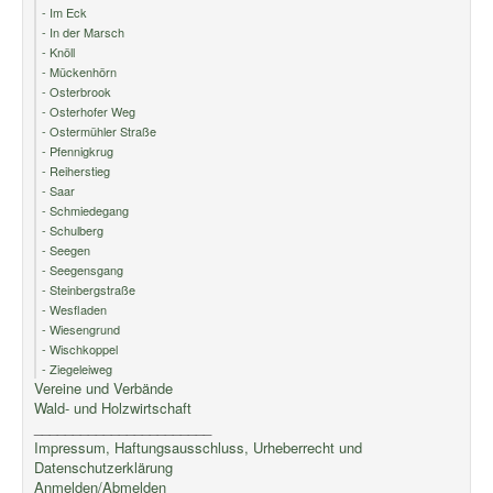
- Im Eck
- In der Marsch
- Knöll
- Mückenhörn
- Osterbrook
- Osterhofer Weg
- Ostermühler Straße
- Pfennigkrug
- Reiherstieg
- Saar
- Schmiedegang
- Schulberg
- Seegen
- Seegensgang
- Steinbergstraße
- Wesfladen
- Wiesengrund
- Wischkoppel
- Ziegeleiweg
Vereine und Verbände
Wald- und Holzwirtschaft
_______________________
Impressum, Haftungsausschluss, Urheberrecht und
Datenschutzerklärung
Anmelden/Abmelden