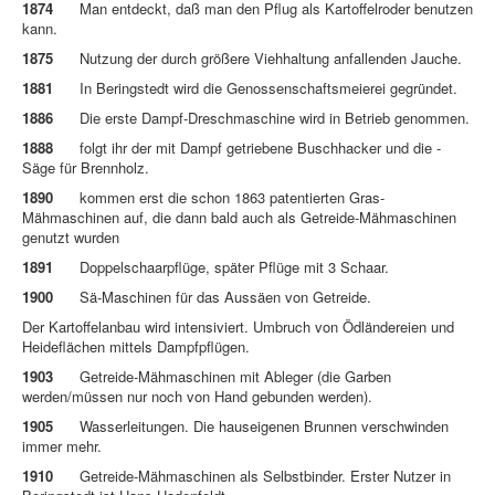
1874
Man entdeckt, daß man den Pflug als Kartoffelroder benutzen
kann.
1875
Nutzung der durch größere Viehhaltung anfallenden Jauche.
1881
In Beringstedt wird die Genossenschaftsmeierei gegründet.
1886
Die erste Dampf-Dreschmaschine wird in Betrieb genommen.
1888
folgt ihr der mit Dampf getriebene Buschhacker und die -
Säge für Brennholz.
1890
kommen erst die schon 1863 patentierten Gras-
Mähmaschinen auf, die dann bald auch als Getreide-Mähmaschinen
genutzt wurden
1891
Doppelschaarpflüge, später Pflüge mit 3 Schaar.
1900
Sä-Maschinen für das Aussäen von Getreide.
Der Kartoffelanbau wird intensiviert. Umbruch von Ödländereien und
Heideflächen mittels Dampfpflügen.
1903
Getreide-Mähmaschinen mit Ableger (die Garben
werden/müssen nur noch von Hand gebunden werden).
1905
Wasserleitungen. Die hauseigenen Brunnen verschwinden
immer mehr.
1910
Getreide-Mähmaschinen als Selbstbinder. Erster Nutzer in