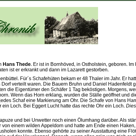
en
Hans Thede
. Er ist in Bornhöved, in Ostholstein, geboren. Im
en ist er erkrankt und dann im Lazarett gestorben.
enbüttel. Für´s Schafehüten bekam er 48 Thaler im Jahr. Er hat
 Dorf verteilt waren. Die Bauern Bruhn und Daniel Hadenfeldt 
ten die Eigentümer den Schäfer 1 Tag beköstigen. Morgens, we
orn. Wenn das Horn erklang, wurden die Ställe geöffnet und di
 jedes Schaf eine Markierung am Ohr. Die Schafe von Hans Har
 ein Loch. Bei Eggert Lucht hatte das rechte Ohr ein Loch.
Dies
apuze und bei Unwetter noch einen Ölumhang darüber. Als stä
war von einem wilden Appeldorn und hatte am Ende einen Haken,
sholen konnte. Ebenso gehörte zu seiner Ausstattung eine Flöt