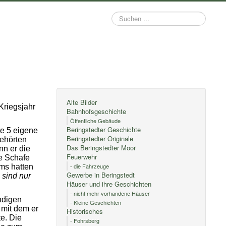
Suchen
...
Alte Bilder
 Kriegsjahr
Bahnhofsgeschichte
Öffentliche Gebäude
Beringstedter Geschichte
te 5 eigene
Beringstedter Originale
gehörten
Das Beringstedter Moor
nn er die
Feuerwehr
e Schafe
- die Fahrzeuge
ms hatten
Gewerbe in Beringstedt
 sind nur
Häuser und ihre Geschichten
- nicht mehr vorhandene Häuser
ndigen
- Kleine Geschichten
 mit dem er
Historisches
e. Die
- Fohrsberg