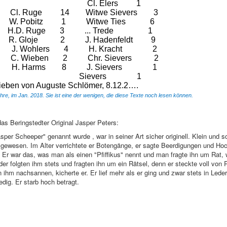
Cl. Elers
1
Cl. Ruge
14
Witwe Sievers
3
W. Pobitz
1
Witwe Ties
6
H.D. Ruge
3
... Trede
1
R. Gloje
2
J. Hadenfeldt
9
J. Wohlers
4
H. Kracht
2
C. Wieben
2
Chr. Sievers
2
H. Harms
8
J. Sievers
1
ers
1
rieben von Auguste Schlömer, 8.12.2….
hre, im Jan. 2018. Sie ist eine der wenigen, die diese Texte noch lesen können.
das Beringstedter Original Jasper Peters:
per Scheeper" genannt wurde , war in seiner Art sicher originell. Klein und 
r gewesen. Im Alter verrichtete er Botengänge, er sagte Beerdigungen und Ho
 Er war das, was man als einen "Pfiffikus" nennt und man fragte ihn um Rat,
der folgten ihm stets und fragten ihn um ein Rätsel, denn er steckte voll von 
ihm nachsannen, kicherte er. Er lief mehr als er ging und zwar stets in Leder
ig. Er starb hoch betragt.