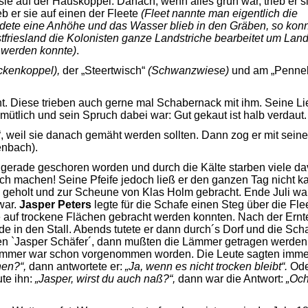
er sie auf der Hauskoppel. Danach, wenn alles grün war, trieb er 
b er sie auf einen der Fleete
(Fleet nannte man eigentlich die
ldete eine Anhöhe und das Wasser blieb in den Gräben, so kon
friesland die Kolonisten ganze Landstriche bearbeitet um Lan
 werden konnte)
.
ckenkoppel),
der „Steertwisch“
(Schwanzwiese)
und am „Penne
t. Diese trieben auch gerne mal Schabernack mit ihm. Seine L
tlich und sein Spruch dabei war: Gut gekaut ist halb verdaut.
“, weil sie danach gemäht werden sollten. Dann zog er mit sein
enbach).
n gerade geschoren worden und durch die Kälte starben viele da
uch machen! Seine Pfeife jedoch ließ er den ganzen Tag nicht ka
geholt und zur Scheune von Klas Holm gebracht. Ende Juli wa
war.
Jasper Peters
legte für die Schafe einen Steg über die Fle
e auf trockene Flächen gebracht werden konnten. Nach der Ernte
e in den Stall. Abends tutete er dann durch´s Dorf und die Scha
seren `Jasper Schäfer´, dann mußten die Lämmer getragen werde
 Lämmer war schon vorgenommen worden. Die Leute sagten imme
nen?“,
dann antwortete er:
„Ja, wenn es nicht trocken bleibt“.
Ode
ute ihn:
„Jasper, wirst du auch naß?“,
dann war die Antwort:
„Och