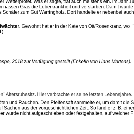
er Wetterprofet. Was er sagte, traf auch meistens ein. Im Jahr 1
 nassen Gras die Leberkrankheit und verstarben. Damit wurde
 Schäfer zum Gut Warringholz. Dort handelte er nebenbei auch
fwächter
.
Gewohnt hat er in der Kate von Ott/Rosenkranz,
wo `
1)
spe, 2018 zur Verfügung gestellt (Enkelin
von Hans Martens).
n´ Altersruhesitz. Hier verbrachte er seine letzten Lebensjahre.
löten und Rauchen. Den Pfeifensaft sammelte er, um damit die 
 Sachen aus der vorgeschichtlichen Zeit. So fand er z. B. eine
r wurde nicht aufgeschrieben oder festgehalten, auf welcher 