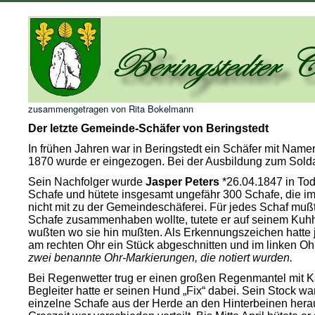
zusammengetragen von Rita Bokelmann
Der letzte Gemeinde-Schäfer von Beringstedt
In frühen Jahren war in Beringstedt ein Schäfer mit Nam
1870 wurde er eingezogen. Bei der Ausbildung zum Soldat
Sein Nachfolger wurde
Jasper Peters
*26.04.1847 in Tod
Schafe und hütete insgesamt ungefähr 300 Schafe, die im
nicht mit zu der Gemeindeschäferei. Für jedes Schaf muß
Schafe zusammenhaben wollte, tutete er auf seinem Kuhh
wußten wo sie hin mußten. Als Erkennungszeichen hatte
am rechten Ohr ein Stück abgeschnitten und im linken Ohr
zwei benannte Ohr-Markierungen, die notiert wurden.
Bei Regenwetter trug er einen großen Regenmantel mit K
Begleiter hatte er seinen Hund „Fix“ dabei. Sein Stock 
einzelne Schafe aus der Herde an den Hinterbeinen herau