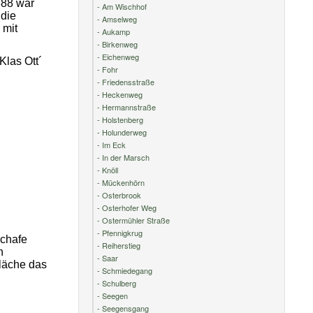
888 war
- Am Wischhof
 die
- Amselweg
 mit
- Aukamp
- Birkenweg
- Eichenweg
Klas Ott´
- Fohr
- Friedensstraße
- Heckenweg
- Hermannstraße
- Holstenberg
- Holunderweg
- Im Eck
- In der Marsch
- Knöll
- Mückenhörn
- Osterbrook
- Osterhofer Weg
- Ostermühler Straße
- Pfennigkrug
Schafe
- Reiherstieg
n
- Saar
Fläche das
- Schmiedegang
- Schulberg
- Seegen
- Seegensgang