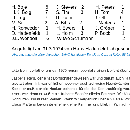
H. Boje
6
J. Sievers
2
H. Peters
1
H.K. Boig
7
S. Tim
3
H. Tom
4
H. Lug
7
H. Bolln
1
J. Ott
6
M. Sur
2
A. Bihs
2
L. Martens
7
H. Rohweder
1
H. Ewers
1
J. Cröger
1
D. Hadenfeldt
1
L. Holm
3
P. Bock
1
J.L. Wendell
6
W
itwe Schümann
2
Siev
Angefertigt am 31.3.1924 von Hans Hadenfeldt, abgesch
Übersetzt aus der alten deutschen Schrift hat diesen Text Frau Gertrud Keller, 86 Ja
Otto Bolln verfaßte, um ca. 1970 herum, ebenfalls einen Bericht über 
Jasper Peters, der einst Dorfschäfer gewesen war und darum auch "Jas
Gestalt aber flink war er früher nebenher auch zeitweise Nachtwächte
Sommer mußte er die Hecken scheren, für die das Dorf zuständig war.
krank war, denn er wußte als früherer Schäfer allerlei Rezepte. Wir Kin
Schnurren und kurzen Versen. Wenn wir vergeblich über ein Rätsel von 
Claus Martens bewohnte er eine kleine Kammer und blieb m.W. nach led
...