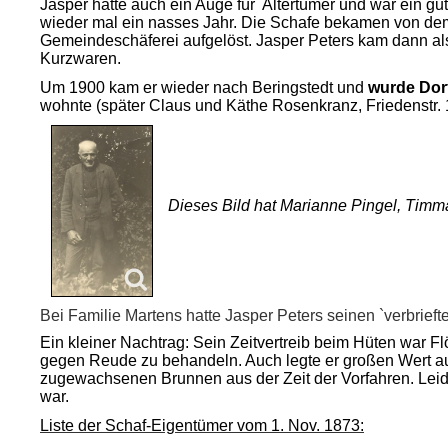
Jasper hatte auch ein Auge für
Altertümer und war ein gut
wieder mal ein nasses Jahr. Die Schafe bekamen von dem
Gemeindeschäferei aufgelöst. Jasper Peters kam dann als
Kurzwaren.
Um 1900 kam er wieder nach Beringstedt und
wurde Dor
wohnte (später Claus und Käthe Rosenkranz, Friedenstr. 
Dieses Bild hat Marianne Pingel, Timma
Bei Familie Martens hatte Jasper Peters seinen `verbriefte
Ein kleiner Nachtrag: Sein Zeitvertreib beim Hüten war F
gegen Reude zu behandeln. Auch legte er großen Wert auf
zugewachsenen Brunnen aus der Zeit der Vorfahren. Leide
war.
Liste der Schaf-Eigentümer vom 1. Nov. 1873: