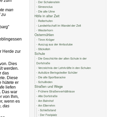
sie zum
- Der Schalenstein
- Simeonclus
nte man
- Die alte Ulme
d zu
Höfe in alter Zeit
- Reiterhufen
- Landwirtschaft im Wandel der Zeit
barg“
- Westerhorn
Ostermühlen
ieblingessen
- Timm Kröger
- Auszug aus der Amtsstube
- Stickelloh
er Herde zur
Schule
- Die Geschichte der alten Schule in der
Dorfstraße
von. Dies
- Verzeichnis der Lehrkräfte in den Schulen
lt werden.
- Aufsätze Beringstedter Schüler
r das
- Die alte Sportbaracke
ete. Diese
- Schullinden
 hütete er
Straßen und Wege
fe liefen
- Frühere Straßenverhältnisse
n. Das war
- Alte Dorfstraße
r von Ihm,
- Am Bahnhof
r, wenn es
- Am Ellerrehm
, das
- Schießstand
- Der Festplatz