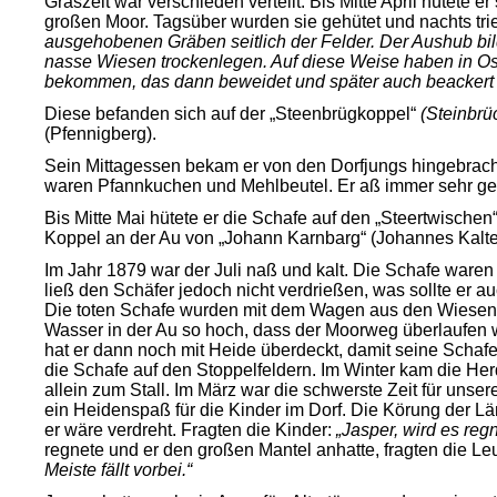
Graszeit war verschieden verteilt. Bis Mitte April hütete 
großen Moor. Tagsüber wurden sie gehütet und nachts trie
ausgehobenen Gräben seitlich der Felder. Der Aushub bi
nasse Wiesen trockenlegen. Auf diese Weise haben in Ost
bekommen, das dann beweidet und später auch beackert
Diese befanden sich auf der „Steenbrügkoppel“
(Steinbrü
(Pfennigberg).
Sein Mittagessen bekam er von den Dorfjungs hingebrach
waren Pfannkuchen und Mehlbeutel. Er aß immer sehr gemü
Bis Mitte Mai hütete er die Schafe auf den „Steertwischen
Koppel an der Au von „Johann Karnbarg“ (Johannes Kalt
Im Jahr 1879 war der Juli naß und kalt. Die Schafe ware
ließ den Schäfer jedoch nicht verdrießen, was sollte er a
Die toten Schafe wurden mit dem Wagen aus den Wiesen 
Wasser in der Au so hoch, dass der Moorweg überlaufen 
hat er dann noch mit Heide überdeckt, damit seine Schaf
die Schafe auf den Stoppelfeldern. Im Winter kam die Herd
allein zum Stall. Im März war die schwerste Zeit für un
ein Heidenspaß für die Kinder im Dorf. Die Körung der
er wäre verdreht. Fragten die Kinder:
„Jasper, wird es reg
regnete und er den großen Mantel anhatte, fragten die Le
Meiste fällt vorbei.“