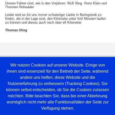
Unsere Fahrer sind, wie in den Vorjahren: Wulf Illing. Horst Klein und
Thorsten Rohwäder
Leider wird es für uns immer schwieriger Läufer in Beringstedt zu
finden, die in der Lage sind, den Kilometer unter fünf Minuten laufen
zu können und dieses auch noch über elf Kilometer.
Thomas Illing
Wir nutzen Cookies auf unserer Website. Einige von
ihnen sind essenziell für den Betrieb der Seite, während
andere uns helfen, diese Website und die
Nutzererfahrung zu verbessern (Tracking Cookies). Sie
können selbst entscheiden, ob Sie die Cookies zulassen
möchten. Bitte beachten Sie, dass bei einer Ablehnung
Weblinks
womöglich nicht mehr alle Funktionalitäten der Seite zur
Verfügung stehen.
Amt Mittelholstein