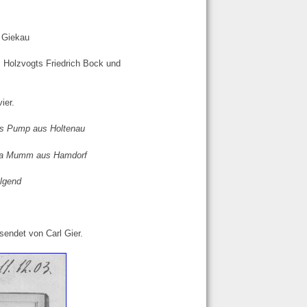
 Giekau
 Holzvogts Friedrich Bock und
ier.
ns Pump aus Holtenau
lsa Mumm aus Hamdorf
lgend
sendet von Carl Gier.