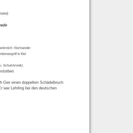
üttel)
gede
Frankreich -Normandie-
benangriff in Kiel
 u. Schulchronik).
estorben.
ch Gier einen doppelten Schädelbruch
Er war Lehrling bei den deutschen