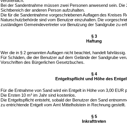
veröffentlich.
Bei der Sandentnahme müssen zwei Personen anwesend sein. Die 2.
Sichtbereich der anderen Person aufzuhalten.
Die für die Sandentnahme vorgeschriebenen Auflagen des Kreises R
Naturschutzbehörde sind vom Benutzer einzuhalten. Die vorgeschri
zuständigen Gemeindevertreter
vor Benutzung der Sandgrube zu erf
§ 3
Haftung
Wer die in § 2 genannten Auflagen nicht beachtet, handelt fahrlässig.
Für Schäden, die der Benutzer auf dem Gelände der Sandgrube veru
Vorschriften des Bürgerlichen Gesetzbuches.
§ 4
Entgeltspflicht und Höhe des Entgel
Für die Entnahme von Sand wird ein Entgelt in Höhe von 3,00 EUR 
Die Ersten 10 m³ im Jahr sind kostenlos.
Die Entgeltspflicht entsteht, sobald der Benutzer den Sand entnom
zu entrichtende Entgelt vom Amt Mittelholstein in Rechnung gestellt.
§ 5
Inkrafttreten